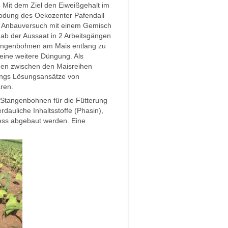
 Mit dem Ziel den Eiweißgehalt im
erodung des Oekozenter Pafendall
n Anbauversuch mit einem Gemisch
ab der Aussaat in 2 Arbeitsgängen
tangenbohnen am Mais entlang zu
keine weitere Düngung. Als
hnen zwischen den Maisreihen
dings Lösungsansätze von
ären.
e Stangenbohnen für die Fütterung
auliche Inhaltsstoffe (Phasin),
zess abgebaut werden. Eine