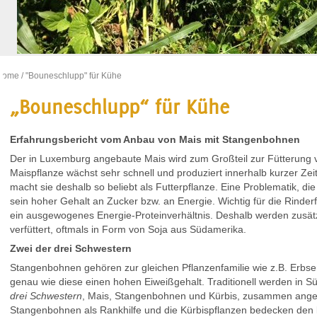
Home
/ "Bouneschlupp" für Kühe
„Bouneschlupp“ für Kühe
Erfahrungsbericht vom Anbau von Mais mit Stangenbohnen
Der in Luxemburg angebaute Mais wird zum Großteil zur Fütterung v
Maispflanze wächst sehr schnell und produziert innerhalb kurzer Zei
macht sie deshalb so beliebt als Futterpflanze. Eine Problematik, die 
sein hoher Gehalt an Zucker bzw. an Energie. Wichtig für die Rinde
ein ausgewogenes Energie-Proteinverhältnis. Deshalb werden zusätzli
verfüttert, oftmals in Form von Soja aus Südamerika.
Zwei der drei Schwestern
Stangenbohnen gehören zur gleichen Pflanzenfamilie wie z.B. Erb
genau wie diese einen hohen Eiweißgehalt. Traditionell werden in 
drei Schwestern
, Mais, Stangenbohnen und Kürbis, zusammen angeb
Stangenbohnen als Rankhilfe und die Kürbispflanzen bedecken den 