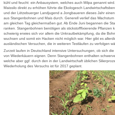
kühl und feucht: ein Anbausystem, welches auch Milpa genannt wird.
Maissilo direkt zu erhöhen führte die Ekologesch Landwirtschaftsb
und der Lëtzebuerger Landjugend a Jongbaueren dieses Jahr eine
aus Stangenbohnen und Mais durch. Generell verlief das Wachstum 
am gleichen Tag gleichermaßen gut. Ab Ende Juni begannen die S
ranken. Stangenbohnen benötigen als stickstofffixierende Pflanzen 
schwierig erwies sich vor allem die Unkrautbekämpfung, da die Bo
wuchsen und somit ein Hacken nicht möglich war. Hier gibt es aller
ausländischen Versuchen, die in weiteren Testläufen zu verfolgen w
Zurzeit laufen in Deutschland intensive Untersuchungen, ob sich di
von Wiederkäuern eignen. Denn Stangenbohnen enthalten schwerverd
welche aber ggf. durch den in der Landwirtschaft üblichen Silierpro
Wiederholung des Versuchs ist für 2017 geplant.