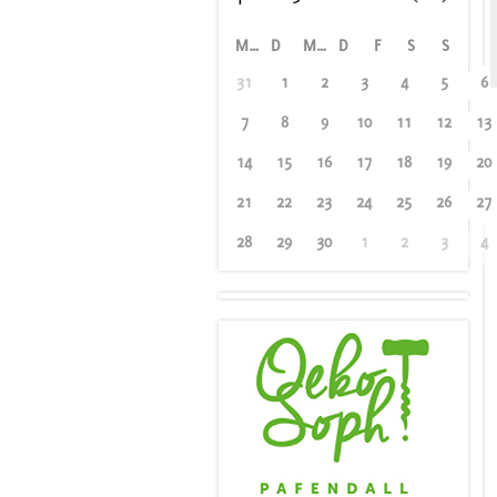
M
D
M
D
F
S
S
31
1
2
3
4
5
6
7
8
9
10
11
12
13
14
15
16
17
18
19
20
21
22
23
24
25
26
27
28
29
30
1
2
3
4