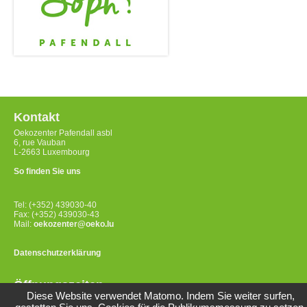
Kontakt
Oekozenter Pafendall asbl
6, rue Vauban
L-2663 Luxembourg
So finden Sie uns
Tel: (+352) 439030-40
Fax: (+352) 439030-43
Mail:
oekozenter@oeko.lu
Datenschutzerklärung
Öffnungszeiten
Diese Website verwendet Matomo. Indem Sie weiter surfen,
Montag bis Freitag