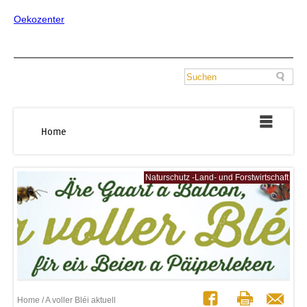
Oekozenter
Home
Naturschutz -Land- und Forstwirtschaft
Home
/ A voller Bléi aktuell