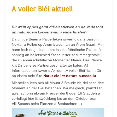
A voller Bléi aktuell
Dir wëllt eppes géint d‘Beiestiewen an de Verloscht
un naturnoem Liewensraum ënnerhuelen?
Da bitt de Beien a Päiperleken iwwert d’ganz Saison
Nektar a Pollen op Ärem Balcon an an Ärem Gaart. Mir
hunn Iech eng Lëscht mat insektefrëndleche Planze fir
sonneg an hallefschied Standuerter zesummegestallt,
déi zu ënnerschiddleche Momenter bléien. Dës Planze
krit Dir bei eise Partnergeschäfter ze kafen. All
Informatiounen iwwer d‘Aktioun „A voller Bléi“ fannt Dir
op eisem neie Site
Natur elo!
⇒
naturelo.meco.lu
Mir stellen Iech och all Mount 2 Staude vir, déi sech dee
Moment an der Bléi befannen. Wa méiglech, planzt Dir
awer schonn elo am Fréijoer déi 8 oder 16 Stauden a
verfollegt hier Entwécklung bis an den Oktober eran.
Vill Spaass beim Planzen a Beobachten ;-)