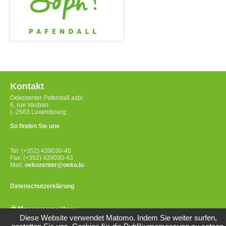
Kontakt
Oekozenter Pafendall asbl
6, rue Vauban
L-2663 Luxembourg
So finden Sie uns
Tel: (+352) 439030-40
Fax: (+352) 439030-43
Mail:
oekozenter@oeko.lu
Datenschutzerklärung
Öffnungszeiten
Diese Website verwendet Matomo. Indem Sie weiter surfen,
Montag bis Freitag