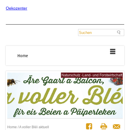
Oekozenter
Home
Naturschutz -Land- und Forstwirtschaft
Home
/ A voller Bléi aktuell