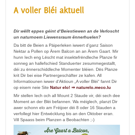
A voller Bléi aktuell
Dir wëllt eppes géint d‘Beiestiewen an de Verloscht
un naturnoem Liewensraum ënnerhuelen?
Da bitt de Beien a Päiperleken iwwert d’ganz Saison
Nektar a Pollen op Ärem Balcon an an Ärem Gaart. Mir
hunn Iech eng Lëscht mat insektefrëndleche Planze fir
sonneg an hallefschied Standuerter zesummegestallt,
déi zu ënnerschiddleche Momenter bléien. Dës Planze
krit Dir bei eise Partnergeschäfter ze kafen. All
Informatiounen iwwer d‘Aktioun „A voller Bléi“ fannt Dir
op eisem neie Site
Natur elo!
⇒
naturelo.meco.lu
Mir stellen Iech och all Mount 2 Staude vir, déi sech dee
Moment an der Bléi befannen. Wa méiglech, planzt Dir
awer schonn elo am Fréijoer déi 8 oder 16 Stauden a
verfollegt hier Entwécklung bis an den Oktober eran.
Vill Spaass beim Planzen a Beobachten ;-)