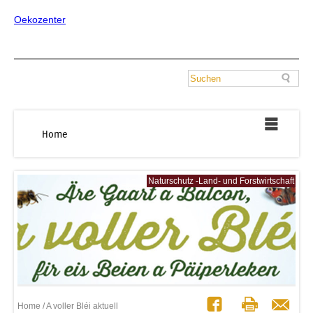
Oekozenter
Home
Naturschutz -Land- und Forstwirtschaft
Home
/ A voller Bléi aktuell