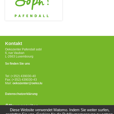
Kontakt
Oekozenter Pafendall asbl
6, rue Vauban
L-2663 Luxembourg
So finden Sie uns
Tel: (+352) 439030-40
Fax: (+352) 439030-43
Mail:
oekozenter@oeko.lu
Datenschutzerklärung
Öffnungszeiten
Diese Website verwendet Matomo. Indem Sie weiter surfen,
Montag bis Freitag