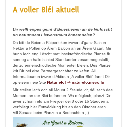
A voller Bléi aktuell
Dir wëllt eppes géint d‘Beiestiewen an de Verloscht
un naturnoem Liewensraum ënnerhuelen?
Da bitt de Beien a Päiperleken iwwert d’ganz Saison
Nektar a Pollen op Ärem Balcon an an Ärem Gaart. Mir
hunn Iech eng Lëscht mat insektefrëndleche Planze fir
sonneg an hallefschied Standuerter zesummegestallt,
déi zu ënnerschiddleche Momenter bléien. Dës Planze
krit Dir bei eise Partnergeschäfter ze kafen. All
Informatiounen iwwer d‘Aktioun „A voller Bléi“ fannt Dir
op eisem neie Site
Natur elo!
⇒
naturelo.meco.lu
Mir stellen Iech och all Mount 2 Staude vir, déi sech dee
Moment an der Bléi befannen. Wa méiglech, planzt Dir
awer schonn elo am Fréijoer déi 8 oder 16 Stauden a
verfollegt hier Entwécklung bis an den Oktober eran.
Vill Spaass beim Planzen a Beobachten ;-)