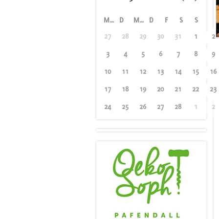
M
D
M
D
F
S
S
27
28
29
30
31
1
2
3
4
5
6
7
8
9
10
11
12
13
14
15
16
17
18
19
20
21
22
23
24
25
26
27
28
1
2