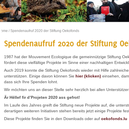
Home
/ Spendenaufruf 2020 der Stiftung Oekofonds
Spendenaufruf 2020 der Stiftung O
1987 hat der Mouvement Ecologique die gemeinnützige Stiftung Oek
fördert diese vielfältige Projekte im Sinne einer nachhaltigen Entwick
Auch 2019 konnte die Stiftung Oekofonds wieder mit Hilfe zahlreiche
unterstützen. Einige davon können Sie
hier (klicken)
einsehen, dami
dass sich Ihre Spenden lohnt.
Wir möchten uns an dieser Stelle sehr herzlich bei allen Unterstütz
Är Hëllef fir d’Projeten 2020 ass gefrot!
Im Laufe des Jahres greift die Stiftung neue Projekte auf, die unter
derartigen weiteren Initiativen stehen bereits jetzt einige Projekte fe
Diese Projekte finden Sie in den Downloads oder auf
oekofonds.lu