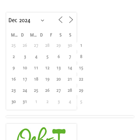
M
D
M
D
F
S
S
25
26
27
28
29
30
1
2
3
4
5
6
7
8
9
10
11
12
13
14
15
16
17
18
19
20
21
22
23
24
25
26
27
28
29
30
31
1
2
3
4
5