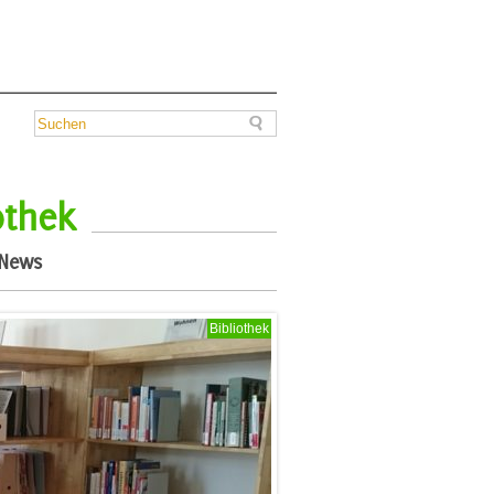
othek
News
Bibliothek