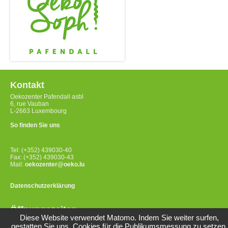
Kontakt
Oekozenter Pafendall asbl
6, rue Vauban
L-2663 Luxembourg
So finden Sie uns
Tel: (+352) 439030-40
Fax: (+352) 439030-43
Mail:
oekozenter@oeko.lu
Datenschutzerklärung
Öffnungszeiten
Diese Website verwendet Matomo. Indem Sie weiter surfen,
Montag bis Freitag
gestatten Sie uns, Cookies für die Publikumsmessung zu setzen.