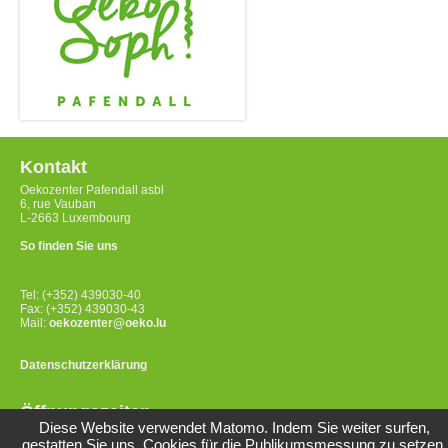
Kontakt
Oekozenter Pafendall asbl
6, rue Vauban
L-2663 Luxembourg
So finden Sie uns
Tel: (+352) 439030-40
Fax: (+352) 439030-43
Mail:
oekozenter@oeko.lu
Datenschutzerklärung
Öffnungszeiten
Diese Website verwendet Matomo. Indem Sie weiter surfen,
Montag bis Freitag
gestatten Sie uns, Cookies für die Publikumsmessung zu setzen.