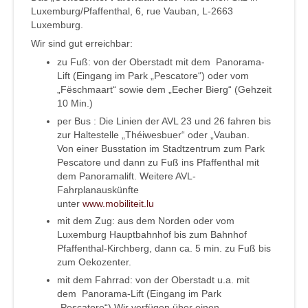
Luxemburg/Pfaffenthal, 6, rue Vauban, L-2663
Luxemburg.
Wir sind gut erreichbar:
zu Fuß: von der Oberstadt mit dem Panorama-
Lift (Eingang im Park „Pescatore“) oder vom
„Fëschmaart“ sowie dem „Eecher Bierg“ (Gehzeit
10 Min.)
per Bus : Die Linien der AVL 23 und 26 fahren bis
zur Haltestelle „Théiwesbuer“ oder „Vauban.
Von einer Busstation im Stadtzentrum zum Park
Pescatore und dann zu Fuß ins Pfaffenthal mit
dem Panoramalift. Weitere AVL-
Fahrplanauskünfte
unter
www.mobiliteit.lu
mit dem Zug: aus dem Norden oder vom
Luxemburg Hauptbahnhof bis zum Bahnhof
Pfaffenthal-Kirchberg, dann ca. 5 min. zu Fuß bis
zum Oekozenter.
mit dem Fahrrad: von der Oberstadt u.a. mit
dem Panorama-Lift (Eingang im Park
„Pescatore“) Wir verfügen über einen